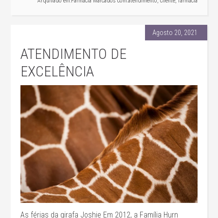
Arquivado em:
Farmácia
Marcados com:
atendimento
,
cliente
,
farmácia
Agosto 20, 2021
ATENDIMENTO DE
EXCELÊNCIA
As férias da girafa Joshie Em 2012, a Família Hurn